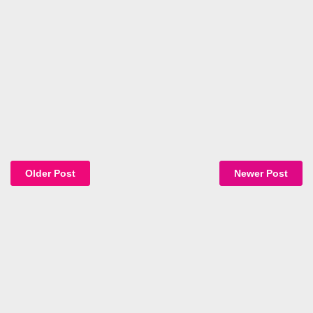
Older Post
Newer Post