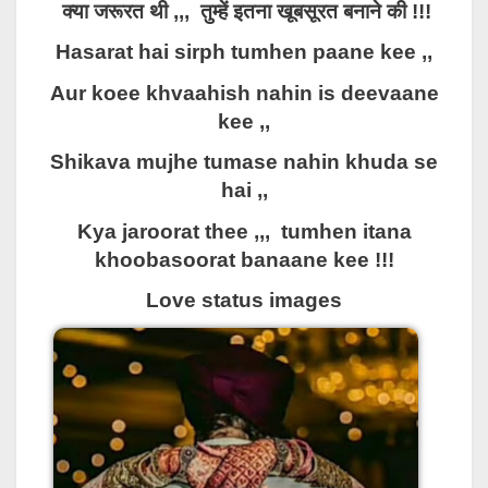
क्या जरूरत थी ,,, तुम्हें इतना खूबसूरत बनाने की !!!
Hasarat hai sirph tumhen paane kee ,,
Aur koee khvaahish nahin is deevaane
kee ,,
Shikava mujhe tumase nahin khuda se
hai ,,
Kya jaroorat thee ,,, tumhen itana
khoobasoorat banaane kee !!!
Love status images