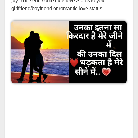
joy. You send some cute love Status to your
girlfriend/boyfriend or romantic love status.