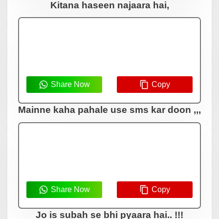
Kitana haseen najaara hai,
Share Now
Copy
Mainne kaha pahale use sms kar doon ,,,
Share Now
Copy
Jo is subah se bhi pyaara hai.. !!!