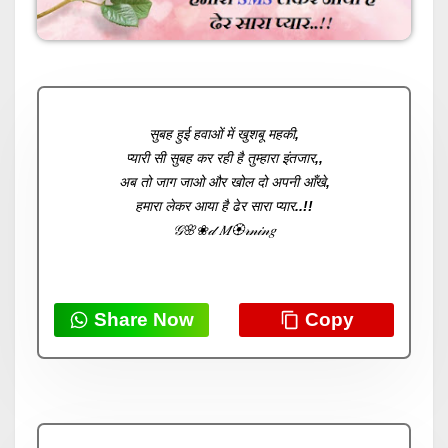
सुबह हुई हवाओं में खुशबू महकी,
प्यारी सी सुबह कर रही है तुम्हारा इंतजार,,
अब तो जाग जाओ और खोल दो अपनी आँखे,
हमारा लेकर आया है ढेर सारा प्यार..!!
𝒢🌸❀𝒹 𝑀🏵𝓇𝓃𝒾𝓃𝑔
Share Now
Copy