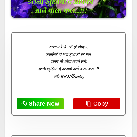
तमन्नाओं से भरी हो जिंदगी,
ख्वाहिशों से भरा हुआ हो हर पल,
दामन भी छोटा लगने लगे,
इतनी खुशियां दे आपको आने वाला कल..!!
𝒢🌸❀𝒹 𝑀🏵𝓇𝓃𝒾𝓃𝑔
Share Now
Copy