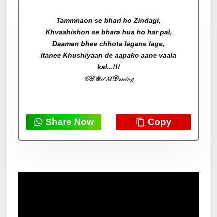
Tammnaon se bhari ho Zindagi,
Khvaahishon se bhara hua ho har pal,
Daaman bhee chhota lagane lage,
Itanee Khushiyaan de aapako aane vaala
kal...!!!
𝒢🌸❀𝒹 𝑀🏵𝓇𝓃𝒾𝓃𝑔
Share Now
Copy