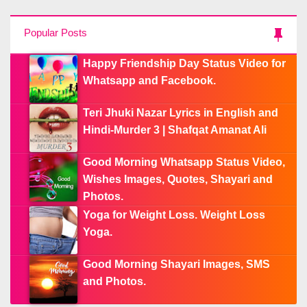
Popular Posts
Happy Friendship Day Status Video for
Whatsapp and Facebook.
Teri Jhuki Nazar Lyrics in English and
Hindi-Murder 3 | Shafqat Amanat Ali
Good Morning Whatsapp Status Video,
Wishes Images, Quotes, Shayari and
Photos.
Yoga for Weight Loss. Weight Loss
Yoga.
Good Morning Shayari Images, SMS
and Photos.